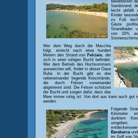
beliebtesten de
Sandstrand, d
leicht abfällt
Kinder besonde
zu Fuß leich
Gäste profit
Strandbäder 
von 10% auf 
Sonnenschirme
Wer dem Weg durch die Macchia
folgt, erreicht nach etwa hundert
Metern den Strand von
Felciaio
, der
sich in einer ruhigen Bucht befindet.
Wer dem Betrieb des Hochsommers
ausweichen will, findet in dieser Oase
Ruhe. In der Bucht gibt es drei
nebeneinander liegende Kiesstrände,
die durch Felsen voneinander
abgetrennt sind. Die Felsen schützen
die Bucht und sorgen dafür, dass das
Meer immer ruhig ist. Von dort aus kann auch gut 
werden.
Folgende Strä
Kilometer e
dunklem Kie
umgeben,
entdeckensw
Barabarca
un
im Golf von St