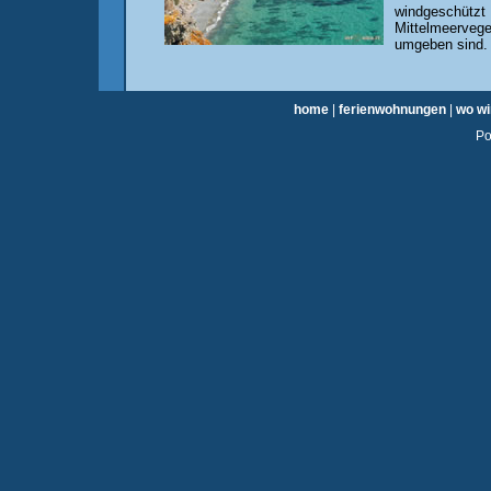
windgeschützt 
Mittelmeervege
umgeben sind.
home
|
ferienwohnungen
|
wo wi
Po